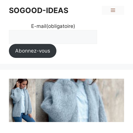
Aller
SOGOOD-IDEAS
Menu
au
contenu
E-mail
(obligatoire)
Abonnez-vous