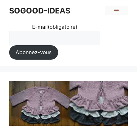
Aller
SOGOOD-IDEAS
Menu
au
contenu
E-mail
(obligatoire)
Abonnez-vous