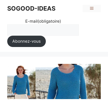
Aller
SOGOOD-IDEAS
Menu
au
contenu
E-mail
(obligatoire)
Abonnez-vous