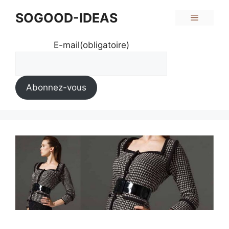
Aller
SOGOOD-IDEAS
Menu
au
contenu
E-mail
(obligatoire)
Abonnez-vous