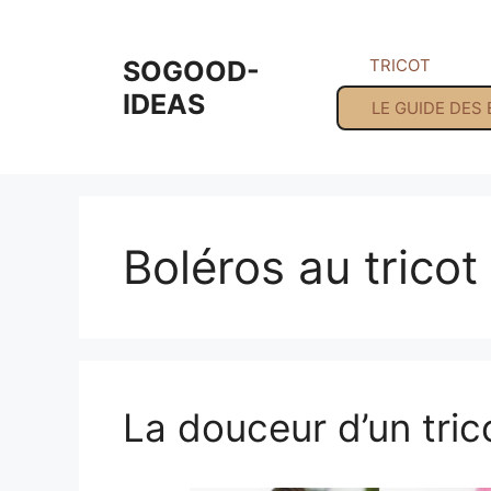
Aller
au
SOGOOD-
TRICOT
contenu
IDEAS
LE GUIDE DES
Boléros au tricot
La douceur d’un tric